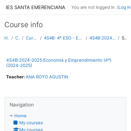
Skip to main content
IES SANTA EMERENCIANA
You are not logged in. (
Log in
Course info
Home
Courses
Curso 2024-2025
4S4B: 4º ESO - Educación Secundaria Obligatoria (L...
4S4B:2024-2025:13094:2024-2025
Summary
4S4B:2024-2025:Economía y Emprendimiento (4º)
(2024-2025)
Teacher:
ANA ROYO AGUSTIN
Skip Navigation
Navigation
Home
My courses
My courses