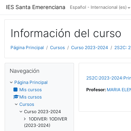
Salta al contenido principal
IES Santa Emerenciana
Español - Internacional ‎(es)‎
Información del curso
Página Principal
Cursos
Curso 2023-2024
2S2C: 2
Salta Navegación
Navegación
2S2C:2023-2024:Prime
Página Principal
Mis cursos
Profesor:
MARIA ELE
Mis cursos
Cursos
Curso 2023-2024
1ODIVER: 1ODIVER
(2023-2024)