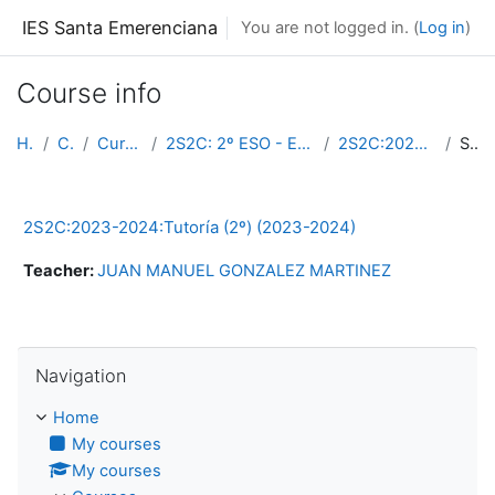
Skip to main content
IES Santa Emerenciana
You are not logged in. (
Log in
)
Course info
Home
Courses
Curso 2023-2024
2S2C: 2º ESO - Educación Secundaria Obligatoria (L...
2S2C:2023-2024:13009:2023-2024
Summary
2S2C:2023-2024:Tutoría (2º) (2023-2024)
Teacher:
JUAN MANUEL GONZALEZ MARTINEZ
Skip Navigation
Navigation
Home
My courses
My courses