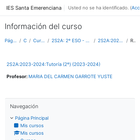
Salta al contenido principal
IES Santa Emerenciana
Usted no se ha identificado. (
Acc
Información del curso
Página Principal
Cursos
Curso 2023-2024
2S2A: 2º ESO - Educación Secundaria Obligatoria (L...
2S2A:2023-2024:13009:2023-2024
Resumen
2S2A:2023-2024:Tutoría (2º) (2023-2024)
Profesor:
MARIA DEL CARMEN GARROTE YUSTE
Salta Navegación
Navegación
Página Principal
Mis cursos
Mis cursos