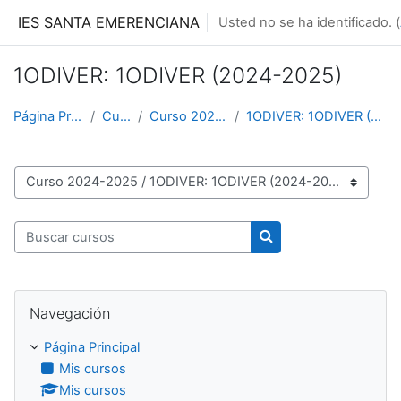
Salta al contenido principal
IES SANTA EMERENCIANA
Usted no se ha identificado. (
1ODIVER: 1ODIVER (2024-2025)
Página Principal
Cursos
Curso 2024-2025
1ODIVER: 1ODIVER (2024-2025)
Categorías
Buscar cursos
Buscar cursos
Salta Navegación
Navegación
Página Principal
Mis cursos
Mis cursos