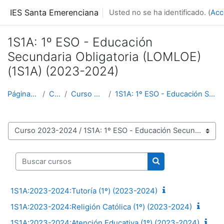
Salta al contenido principal
IES Santa Emerenciana
Usted no se ha identificado. (
Acc
1S1A: 1º ESO - Educación
Secundaria Obligatoria (LOMLOE)
(1S1A) (2023-2024)
Página Principal
Cursos
Curso 2023-2024
1S1A: 1º ESO - Educación Secundaria Obligatoria (L...
Categorías
Buscar cursos
Buscar cursos
1S1A:2023-2024:Tutoría (1º) (2023-2024)
1S1A:2023-2024:Religión Católica (1º) (2023-2024)
1S1A:2023-2024:Atención Educativa (1º) (2023-2024)